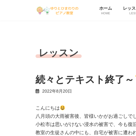
コ
ナ
ホーム
レッス
ン
ビ
HOME
LES
テ
ゲ
ン
ー
ツ
シ
へ
ョ
ス
ン
キ
に
レッスン
ッ
移
プ
動
続々とテキスト終了～
2022年8月20日
こんにちは
八月頭の大雨被害後、皆様いかがお過ごしで
小松市は思いがけない浸水の被害で、今も復
教室の生徒さんの中にも、自宅が被害に遭わ