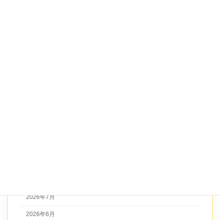
お知らせ
コンサート
ブログ
レッスン
レッスンの工夫
体験レッスン
未分類
演奏
アーカイブ
2026年7月
2026年6月